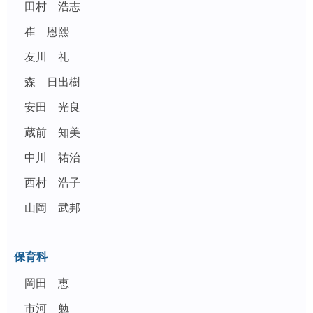
田村 浩志
崔 恩熙
友川 礼
森 日出樹
安田 光良
蔵前 知美
中川 祐治
西村 浩子
山岡 武邦
保育科
岡田 恵
市河 勉