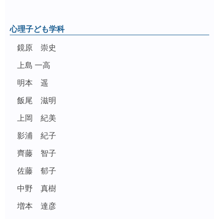
心理子ども学科
鏡原 崇史
上島 一高
明本 遥
飯尾 滋明
上岡 紀美
影浦 紀子
齊藤 智子
佐藤 郁子
中野 真樹
増本 達彦