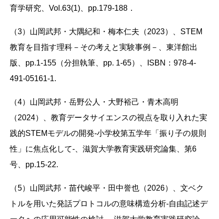
育学研究、Vol.63(1)、pp.179-188．
（3）山岡武邦・大隅紀和・梅本仁夫（2023）、STEM
教育を目指す理科－その考えと実験事例－、東洋館出
版、pp.1‐155（分担執筆、pp. 1-65）、ISBN：978-4-
491-05161-1.
（4）山岡武邦・岳野公人・大野裕己・青木高明
（2024）、教育データサイエンスの視点を取り入れた実
践的STEMモデルの開発‐小学校第五学年「振り子の規則
性」に焦点化して‐、滋賀大学教育実践研究論集、第6
号、pp.15-22.
（5）山岡武邦・苗代峻平・田中誉也（2026）、文ベク
トルを用いた発話プロトコルの意味構造分析‐自由記述デ