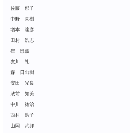
佐藤 郁子
中野 真樹
増本 達彦
田村 浩志
崔 恩熙
友川 礼
森 日出樹
安田 光良
蔵前 知美
中川 祐治
西村 浩子
山岡 武邦