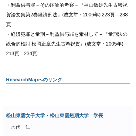
・利益供与罪－その序論的考察－『神山敏雄先生古稀祝
賀論文集第2巻経済刑法』(成文堂・2006年) 223頁―238
頁
・経済犯罪と量刑－利益供与罪を素材して－『量刑法の
総合的検討 松岡正章先生古希祝賀』(成文堂・2005年)
213頁―234頁
ResearchMapへのリンク
松山東雲女子大学・松山東雲短期大学 学長
水代 仁